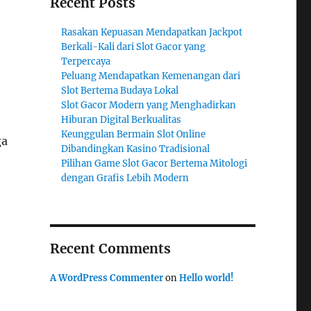
Recent Posts
Rasakan Kepuasan Mendapatkan Jackpot
Berkali-Kali dari Slot Gacor yang
Terpercaya
Peluang Mendapatkan Kemenangan dari
Slot Bertema Budaya Lokal
Slot Gacor Modern yang Menghadirkan
Hiburan Digital Berkualitas
Keunggulan Bermain Slot Online
ga
Dibandingkan Kasino Tradisional
Pilihan Game Slot Gacor Bertema Mitologi
dengan Grafis Lebih Modern
Recent Comments
A WordPress Commenter
on
Hello world!