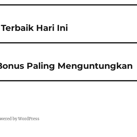
erbaik Hari Ini
r Bonus Paling Menguntungkan
owered by WordPress