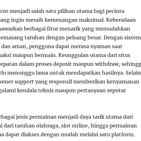
cor menjadi salah satu pilihan utama bagi pecinta
 yang ingin meraih kemenangan maksimal. Keberadaan
enawarkan berbagai fitur menarik yang memudahkan
emasang taruhan dengan peluang besar. Dengan sistem
n dan aman, pengguna dapat merasa nyaman saat
aksi maupun bermain. Keunggulan utama dari situs
cepatan dalam proses deposit maupun withdraw, sehing
rlu menunggu lama untuk mendapatkan hasilnya. Selain
stomer support yang responsif memberikan kenyamanan
galami kendala teknis maupun pertanyaan seputar
rbagai jenis permainan menjadi daya tarik utama dari
ai dari taruhan olahraga, slot online, hingga permainan
mua dapat diakses dengan mudah melalui satu platform.