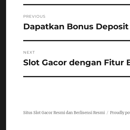
Post
PREVIOUS
navigation
Dapatkan Bonus Deposit T
Previous
post:
NEXT
Slot Gacor dengan Fitu
Next
post:
Situs Slot Gacor Resmi dan Berlisensi Resmi
Proudly p