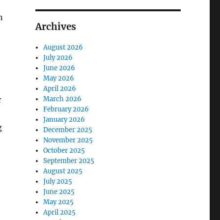
n
Archives
August 2026
July 2026
June 2026
May 2026
April 2026
r
March 2026
February 2026
January 2026
g
December 2025
November 2025
October 2025
September 2025
August 2025
July 2025
June 2025
May 2025
April 2025