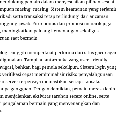
ni mendukung pemain dalam menyesuaikan pilihan sesuai
mpuan masing-masing. Sistem keamanan yang terjami
ibadi serta transaksi tetap terlindungi dari ancaman
tanggung jawab. Fitur bonus dan promosi menarik juga
n, meningkatkan peluang kemenangan sekaligus
uan saat bermain.
ogi canggih memperkuat performa dari situs gacor aga
at digunakan. Tampilan antarmuka yang user-friendly
gasi, bahkan bagi pemula sekalipun. Sistem login yan
 verifikasi cepat meminimalisir risiko penyalahgunaan
n server terpercaya memastikan setiap transaksi
 tanpa gangguan. Dengan demikian, pemain merasa lebih
am menjalankan aktivitas taruhan secara online, serta
i pengalaman bermain yang menyenangkan dan
.