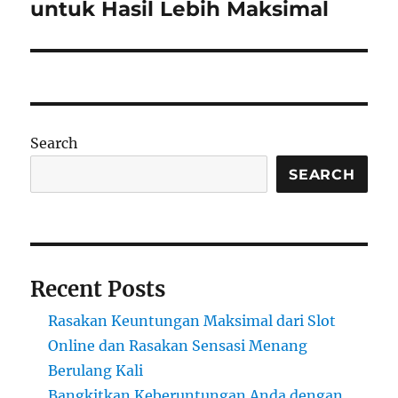
post:
untuk Hasil Lebih Maksimal
Search
SEARCH
Recent Posts
Rasakan Keuntungan Maksimal dari Slot
Online dan Rasakan Sensasi Menang
Berulang Kali
Bangkitkan Keberuntungan Anda dengan