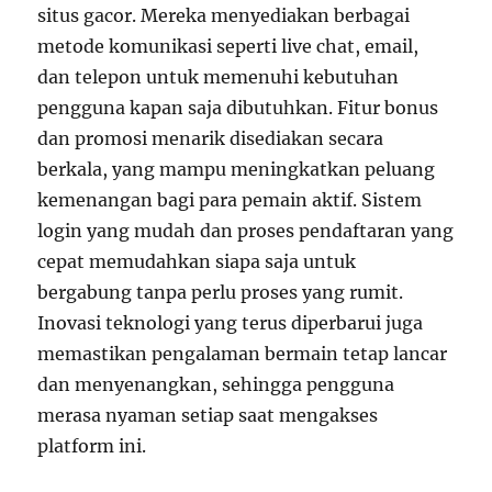
situs gacor. Mereka menyediakan berbagai
metode komunikasi seperti live chat, email,
dan telepon untuk memenuhi kebutuhan
pengguna kapan saja dibutuhkan. Fitur bonus
dan promosi menarik disediakan secara
berkala, yang mampu meningkatkan peluang
kemenangan bagi para pemain aktif. Sistem
login yang mudah dan proses pendaftaran yang
cepat memudahkan siapa saja untuk
bergabung tanpa perlu proses yang rumit.
Inovasi teknologi yang terus diperbarui juga
memastikan pengalaman bermain tetap lancar
dan menyenangkan, sehingga pengguna
merasa nyaman setiap saat mengakses
platform ini.