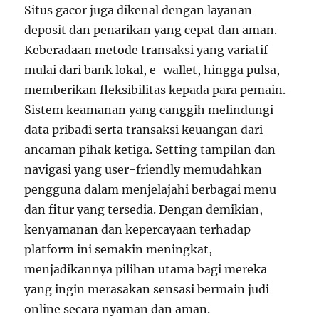
Situs gacor juga dikenal dengan layanan
deposit dan penarikan yang cepat dan aman.
Keberadaan metode transaksi yang variatif
mulai dari bank lokal, e-wallet, hingga pulsa,
memberikan fleksibilitas kepada para pemain.
Sistem keamanan yang canggih melindungi
data pribadi serta transaksi keuangan dari
ancaman pihak ketiga. Setting tampilan dan
navigasi yang user-friendly memudahkan
pengguna dalam menjelajahi berbagai menu
dan fitur yang tersedia. Dengan demikian,
kenyamanan dan kepercayaan terhadap
platform ini semakin meningkat,
menjadikannya pilihan utama bagi mereka
yang ingin merasakan sensasi bermain judi
online secara nyaman dan aman.