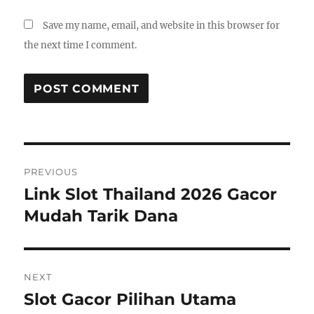
Save my name, email, and website in this browser for
the next time I comment.
Post
PREVIOUS
navigation
Link Slot Thailand 2026 Gacor
Previous
post:
Mudah Tarik Dana
NEXT
Slot Gacor Pilihan Utama
Next