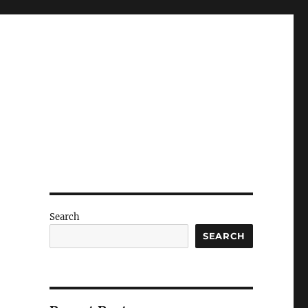
Search
SEARCH