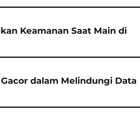
kan Keamanan Saat Main di
 Gacor dalam Melindungi Data