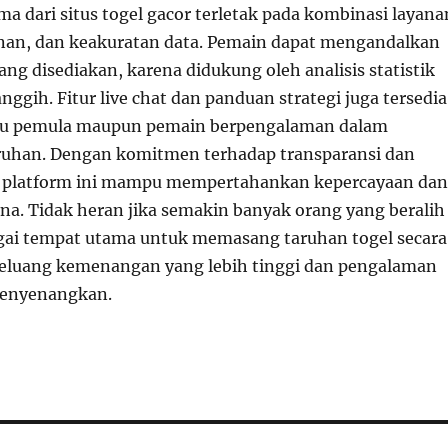
a dari situs togel gacor terletak pada kombinasi layana
nan, dan keakuratan data. Pemain dapat mengandalkan
yang disediakan, karena didukung oleh analisis statistik
nggih. Fitur live chat dan panduan strategi juga tersedia
u pemula maupun pemain berpengalaman dalam
ruhan. Dengan komitmen terhadap transparansi dan
k, platform ini mampu mempertahankan kepercayaan dan
una. Tidak heran jika semakin banyak orang yang beralih
bagai tempat utama untuk memasang taruhan togel secara
peluang kemenangan yang lebih tinggi dan pengalaman
enyenangkan.