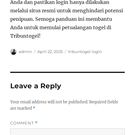
Anda dan pastikan login hanya dilakukan
melalui situs resmi untuk menghindari potensi
penipuan. Semoga panduan ini membantu
Anda untuk memulai petualangan togel di
Tribuntogel!
Author
Posted
Tags
admin
April 22, 2025
tribuntogel login
on
Leave a Reply
Your email address will not be published.
Required fields
are marked
*
COMMENT
*