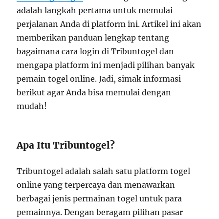
adalah langkah pertama untuk memulai
perjalanan Anda di platform ini. Artikel ini akan
memberikan panduan lengkap tentang
bagaimana cara login di Tribuntogel dan
mengapa platform ini menjadi pilihan banyak
pemain togel online. Jadi, simak informasi
berikut agar Anda bisa memulai dengan
mudah!
Apa Itu Tribuntogel?
Tribuntogel adalah salah satu platform togel
online yang terpercaya dan menawarkan
berbagai jenis permainan togel untuk para
pemainnya. Dengan beragam pilihan pasar