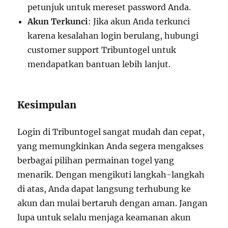
petunjuk untuk mereset password Anda.
Akun Terkunci
: Jika akun Anda terkunci
karena kesalahan login berulang, hubungi
customer support Tribuntogel untuk
mendapatkan bantuan lebih lanjut.
Kesimpulan
Login di Tribuntogel sangat mudah dan cepat,
yang memungkinkan Anda segera mengakses
berbagai pilihan permainan togel yang
menarik. Dengan mengikuti langkah-langkah
di atas, Anda dapat langsung terhubung ke
akun dan mulai bertaruh dengan aman. Jangan
lupa untuk selalu menjaga keamanan akun