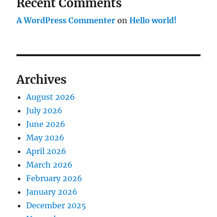
Recent Comments
A WordPress Commenter
on
Hello world!
Archives
August 2026
July 2026
June 2026
May 2026
April 2026
March 2026
February 2026
January 2026
December 2025