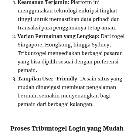
Keamanan Terjamin
: Platform ini
menggunakan teknologi enkripsi tingkat
tinggi untuk memastikan data pribadi dan
transaksi para penggunanya tetap aman.
Varian Permainan yang Lengkap
: Dari togel
Singapore, Hongkong, hingga Sydney,
Tribuntogel menyediakan berbagai pasaran
yang bisa dipilih sesuai dengan preferensi
pemain.
Tampilan User-Friendly
: Desain situs yang
mudah dinavigasi membuat pengalaman
bermain semakin menyenangkan bagi
pemain dari berbagai kalangan.
Proses Tribuntogel Login yang Mudah