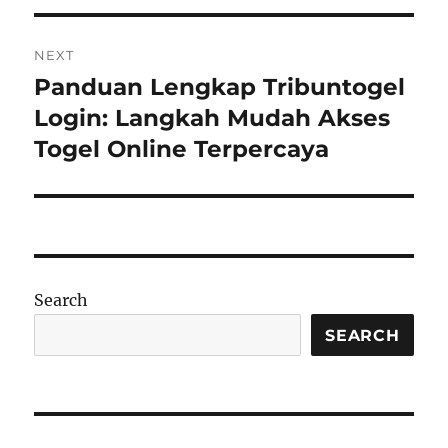
NEXT
Panduan Lengkap Tribuntogel
Next
post:
Login: Langkah Mudah Akses
Togel Online Terpercaya
Search
SEARCH