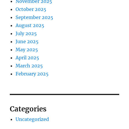
November 2025
October 2025
September 2025
August 2025
July 2025
June 2025
May 2025
April 2025
March 2025
February 2025
Categories
Uncategorized