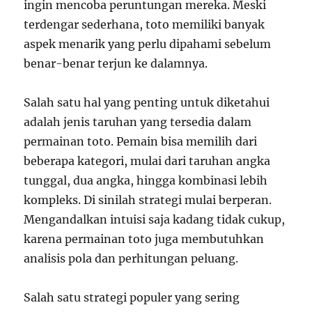
ingin mencoba peruntungan mereka. Meski
terdengar sederhana, toto memiliki banyak
aspek menarik yang perlu dipahami sebelum
benar-benar terjun ke dalamnya.
Salah satu hal yang penting untuk diketahui
adalah jenis taruhan yang tersedia dalam
permainan toto. Pemain bisa memilih dari
beberapa kategori, mulai dari taruhan angka
tunggal, dua angka, hingga kombinasi lebih
kompleks. Di sinilah strategi mulai berperan.
Mengandalkan intuisi saja kadang tidak cukup,
karena permainan toto juga membutuhkan
analisis pola dan perhitungan peluang.
Salah satu strategi populer yang sering