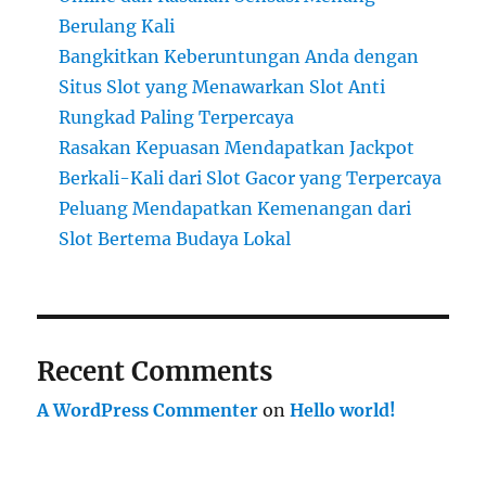
Berulang Kali
Bangkitkan Keberuntungan Anda dengan
Situs Slot yang Menawarkan Slot Anti
Rungkad Paling Terpercaya
Rasakan Kepuasan Mendapatkan Jackpot
Berkali-Kali dari Slot Gacor yang Terpercaya
Peluang Mendapatkan Kemenangan dari
Slot Bertema Budaya Lokal
Recent Comments
A WordPress Commenter
on
Hello world!