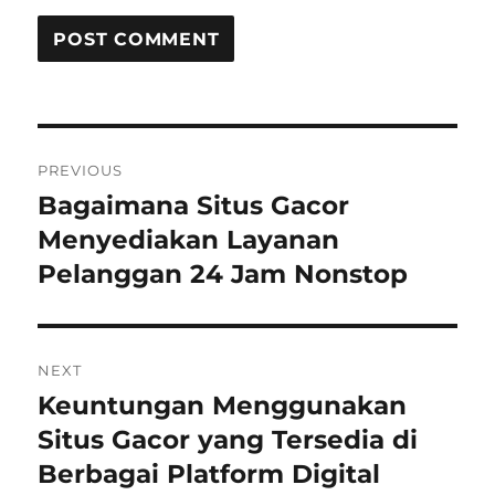
Post
PREVIOUS
navigation
Bagaimana Situs Gacor
Previous
post:
Menyediakan Layanan
Pelanggan 24 Jam Nonstop
NEXT
Keuntungan Menggunakan
Next
post:
Situs Gacor yang Tersedia di
Berbagai Platform Digital