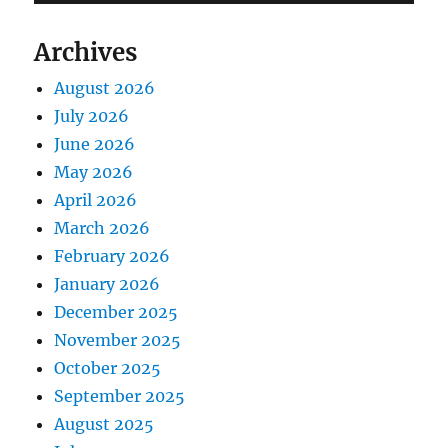
Archives
August 2026
July 2026
June 2026
May 2026
April 2026
March 2026
February 2026
January 2026
December 2025
November 2025
October 2025
September 2025
August 2025