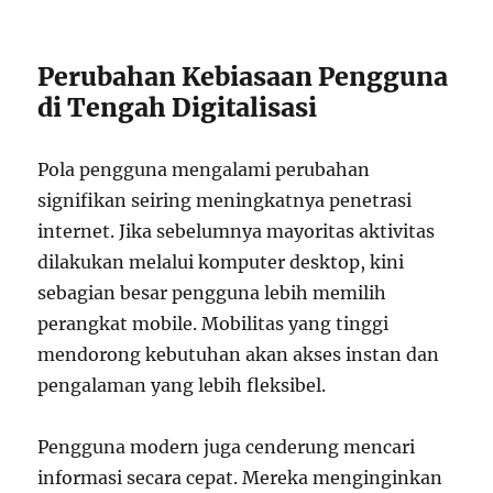
Perubahan Kebiasaan Pengguna
di Tengah Digitalisasi
Pola pengguna mengalami perubahan
signifikan seiring meningkatnya penetrasi
internet. Jika sebelumnya mayoritas aktivitas
dilakukan melalui komputer desktop, kini
sebagian besar pengguna lebih memilih
perangkat mobile. Mobilitas yang tinggi
mendorong kebutuhan akan akses instan dan
pengalaman yang lebih fleksibel.
Pengguna modern juga cenderung mencari
informasi secara cepat. Mereka menginginkan