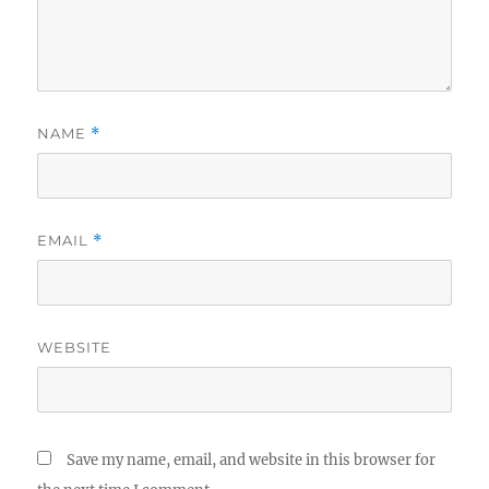
NAME
*
EMAIL
*
WEBSITE
Save my name, email, and website in this browser for