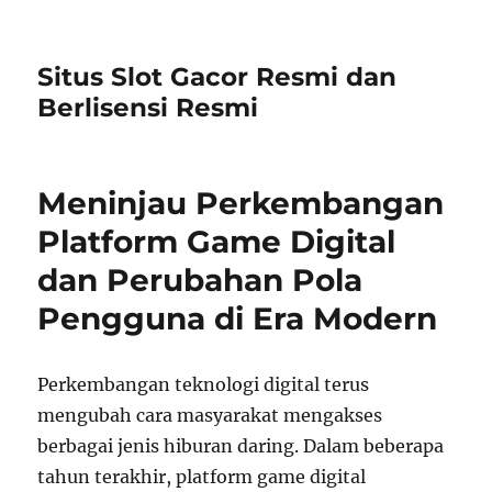
Situs Slot Gacor Resmi dan
Berlisensi Resmi
Meninjau Perkembangan
Platform Game Digital
dan Perubahan Pola
Pengguna di Era Modern
Perkembangan teknologi digital terus
mengubah cara masyarakat mengakses
berbagai jenis hiburan daring. Dalam beberapa
tahun terakhir, platform game digital