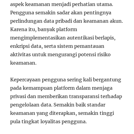
aspek keamanan menjadi perhatian utama.
Pengguna semakin sadar akan pentingnya
perlindungan data pribadi dan keamanan akun.
Karena itu, banyak platform
mengimplementasikan autentikasi berlapis,
enkripsi data, serta sistem pemantauan
aktivitas untuk mengurangi potensi risiko
keamanan.
Kepercayaan pengguna sering kali bergantung
pada kemampuan platform dalam menjaga
privasi dan memberikan transparansi terhadap
pengelolaan data. Semakin baik standar
keamanan yang diterapkan, semakin tinggi
pula tingkat loyalitas pengguna.