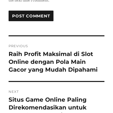
the next time I comment.
Post
PREVIOUS
navigation
Raih Profit Maksimal di Slot
Previous
post:
Online dengan Pola Main
Gacor yang Mudah Dipahami
NEXT
Situs Game Online Paling
Next
post:
Direkomendasikan untuk