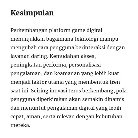
Kesimpulan
Perkembangan platform game digital
menunjukkan bagaimana teknologi mampu
mengubah cara pengguna berinteraksi dengan
layanan daring. Kemudahan akses,
peningkatan performa, personalisasi
pengalaman, dan keamanan yang lebih kuat
menjadi faktor utama yang membentuk tren
saat ini. Seiring inovasi terus berkembang, pola
pengguna diperkirakan akan semakin dinamis
dan menuntut pengalaman digital yang lebih
cepat, aman, serta relevan dengan kebutuhan
mereka.