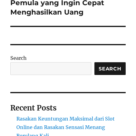
Pemula yang Ingin Cepat
Menghasilkan Uang
Search
SEARCH
Recent Posts
Rasakan Keuntungan Maksimal dari Slot
Online dan Rasakan Sensasi Menang
Berulang Kali