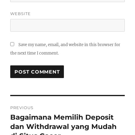
WEBSITE
Save my name, email, and website in this browser for
the next time I comment.
Post
PREVIOUS
navigation
Bagaimana Memilih Deposit
Previous
post:
dan Withdrawal yang Mudah