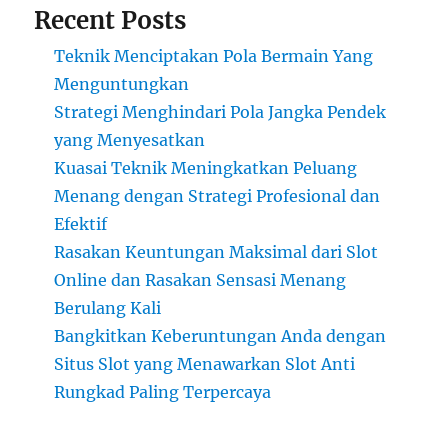
Recent Posts
Teknik Menciptakan Pola Bermain Yang
Menguntungkan
Strategi Menghindari Pola Jangka Pendek
yang Menyesatkan
Kuasai Teknik Meningkatkan Peluang
Menang dengan Strategi Profesional dan
Efektif
Rasakan Keuntungan Maksimal dari Slot
Online dan Rasakan Sensasi Menang
Berulang Kali
Bangkitkan Keberuntungan Anda dengan
Situs Slot yang Menawarkan Slot Anti
Rungkad Paling Terpercaya