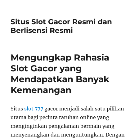
Situs Slot Gacor Resmi dan
Berlisensi Resmi
Mengungkap Rahasia
Slot Gacor yang
Mendapatkan Banyak
Kemenangan
Situs
slot 777
gacor menjadi salah satu pilihan
utama bagi pecinta taruhan online yang
menginginkan pengalaman bermain yang
menyenangkan dan menguntungkan. Dengan