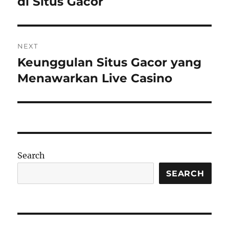
di Situs Gacor
NEXT
Keunggulan Situs Gacor yang
Next
post:
Menawarkan Live Casino
Search
SEARCH