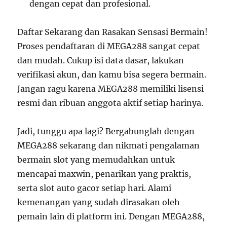
dengan cepat dan profesional.
Daftar Sekarang dan Rasakan Sensasi Bermain!
Proses pendaftaran di MEGA288 sangat cepat
dan mudah. Cukup isi data dasar, lakukan
verifikasi akun, dan kamu bisa segera bermain.
Jangan ragu karena MEGA288 memiliki lisensi
resmi dan ribuan anggota aktif setiap harinya.
Jadi, tunggu apa lagi? Bergabunglah dengan
MEGA288 sekarang dan nikmati pengalaman
bermain slot yang memudahkan untuk
mencapai maxwin, penarikan yang praktis,
serta slot auto gacor setiap hari. Alami
kemenangan yang sudah dirasakan oleh
pemain lain di platform ini. Dengan MEGA288,