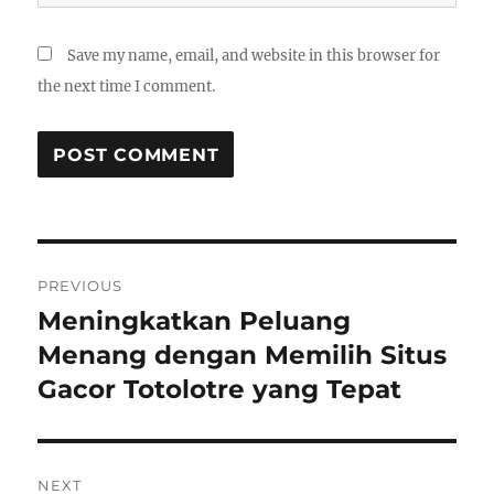
Save my name, email, and website in this browser for
the next time I comment.
Post
PREVIOUS
navigation
Meningkatkan Peluang
Previous
post:
Menang dengan Memilih Situs
Gacor Totolotre yang Tepat
NEXT