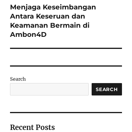
Menjaga Keseimbangan
Next
post:
Antara Keseruan dan
Keamanan Bermain di
Ambon4D
Search
SEARCH
Recent Posts