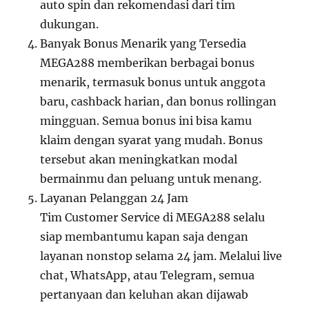
auto spin dan rekomendasi dari tim
dukungan.
Banyak Bonus Menarik yang Tersedia
MEGA288 memberikan berbagai bonus
menarik, termasuk bonus untuk anggota
baru, cashback harian, dan bonus rollingan
mingguan. Semua bonus ini bisa kamu
klaim dengan syarat yang mudah. Bonus
tersebut akan meningkatkan modal
bermainmu dan peluang untuk menang.
Layanan Pelanggan 24 Jam
Tim Customer Service di MEGA288 selalu
siap membantumu kapan saja dengan
layanan nonstop selama 24 jam. Melalui live
chat, WhatsApp, atau Telegram, semua
pertanyaan dan keluhan akan dijawab