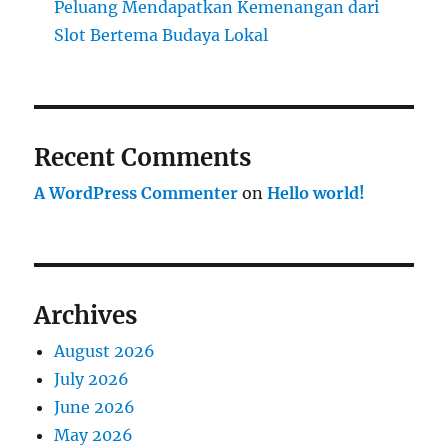
Peluang Mendapatkan Kemenangan dari
Slot Bertema Budaya Lokal
Recent Comments
A WordPress Commenter
on
Hello world!
Archives
August 2026
July 2026
June 2026
May 2026