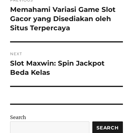
PREVIOUS
navigation
Memahami Variasi Game Slot
Previous
post:
Gacor yang Disediakan oleh
Situs Terpercaya
NEXT
Slot Maxwin: Spin Jackpot
Next
post:
Beda Kelas
Search
SEARCH