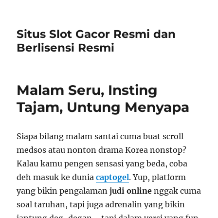
Situs Slot Gacor Resmi dan
Berlisensi Resmi
Malam Seru, Insting
Tajam, Untung Menyapa
Siapa bilang malam santai cuma buat scroll
medsos atau nonton drama Korea nonstop?
Kalau kamu pengen sensasi yang beda, coba
deh masuk ke dunia
captogel
. Yup, platform
yang bikin pengalaman
judi online
nggak cuma
soal taruhan, tapi juga adrenalin yang bikin