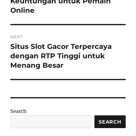
Keuntungan untuk Pemain
Online
NEXT
Situs Slot Gacor Terpercaya
Next
post:
dengan RTP Tinggi untuk
Menang Besar
Search
SEARCH