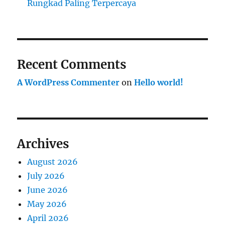
Rungkad Paling Terpercaya
Recent Comments
A WordPress Commenter
on
Hello world!
Archives
August 2026
July 2026
June 2026
May 2026
April 2026