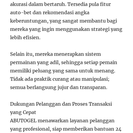
akurasi dalam bertaruh. Tersedia pula fitur
auto-bet dan rekomendasi angka
keberuntungan, yang sangat membantu bagi
mereka yang ingin menggunakan strategi yang
lebih efisien.
Selain itu, mereka menerapkan sistem
permainan yang adil, sehingga setiap pemain
memiliki peluang yang sama untuk menang.
Tidak ada praktik curang atau manipulasi;
semua berlangsung jujur dan transparan.
Dukungan Pelanggan dan Proses Transaksi
yang Cepat
ABUTOGEL menawarkan layanan pelanggan
yang profesional, siap memberikan bantuan 24