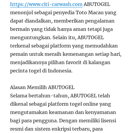
https://www.citi-carwash.com
ABUTOGEL
menonjol sebagai penyedia Toto Macau yang
dapat diandalkan, memberikan pengalaman
bermain yang tidak hanya aman tetapi juga
menguntungkan. Selain itu, ABUTOGEL
terkenal sebagai platform yang memudahkan
pemain untuk meraih kemenangan setiap hari,
menjadikannya pilihan favorit di kalangan
pecinta togel di Indonesia.
Alasan Memilih ABUTOGEL
Selama bertahun-tahun, ABUTOGEL telah
dikenal sebagai platform togel online yang
mengutamakan keamanan dan kenyamanan
bagi para pengguna. Dengan memiliki lisensi
resmi dan sistem enkripsi terbaru, para