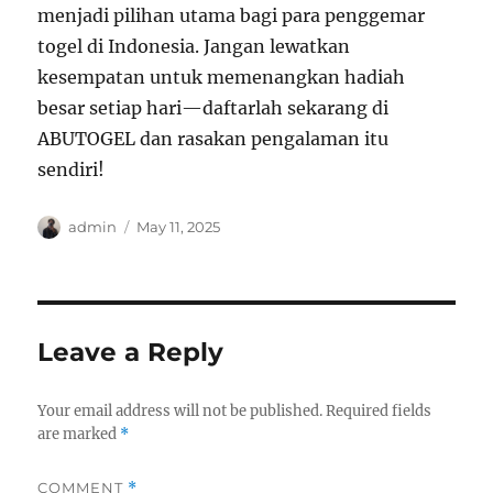
menjadi pilihan utama bagi para penggemar
togel di Indonesia. Jangan lewatkan
kesempatan untuk memenangkan hadiah
besar setiap hari—daftarlah sekarang di
ABUTOGEL dan rasakan pengalaman itu
sendiri!
Author
Posted
admin
May 11, 2025
on
Leave a Reply
Your email address will not be published.
Required fields
are marked
*
COMMENT
*