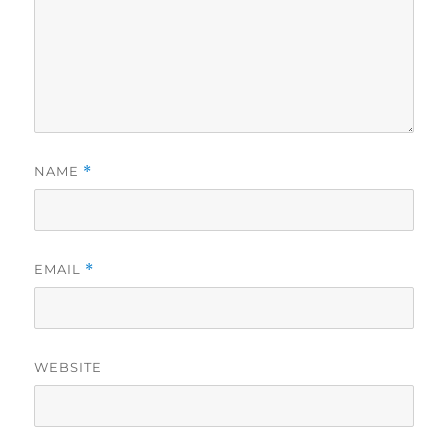
NAME
*
EMAIL
*
WEBSITE