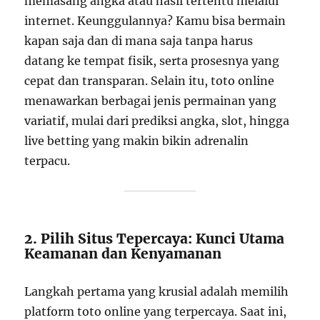
memasang angka atau hasil tertentu melalui
internet. Keunggulannya? Kamu bisa bermain
kapan saja dan di mana saja tanpa harus
datang ke tempat fisik, serta prosesnya yang
cepat dan transparan. Selain itu, toto online
menawarkan berbagai jenis permainan yang
variatif, mulai dari prediksi angka, slot, hingga
live betting yang makin bikin adrenalin
terpacu.
2. Pilih Situs Tepercaya: Kunci Utama
Keamanan dan Kenyamanan
Langkah pertama yang krusial adalah memilih
platform toto online yang terpercaya. Saat ini,