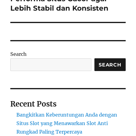
Lebih Stabil dan Konsisten
Search
SEARCH
Recent Posts
Bangkitkan Keberuntungan Anda dengan
Situs Slot yang Menawarkan Slot Anti
Rungkad Paling Terpercaya