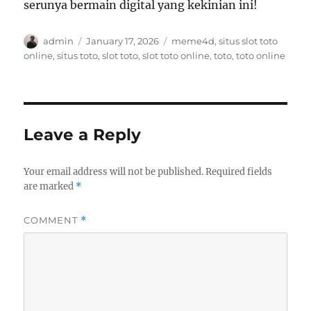
serunya bermain digital yang kekinian ini!
Author
Posted
Tags
admin
January 17, 2026
meme4d
,
situs slot toto
on
online
,
situs toto
,
slot toto
,
slot toto online
,
toto
,
toto online
Leave a Reply
Your email address will not be published.
Required fields
are marked
*
COMMENT
*