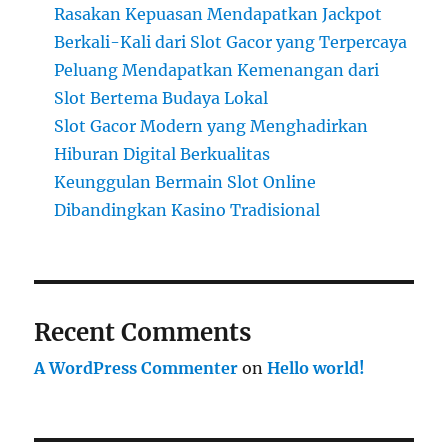
Rasakan Kepuasan Mendapatkan Jackpot
Berkali-Kali dari Slot Gacor yang Terpercaya
Peluang Mendapatkan Kemenangan dari
Slot Bertema Budaya Lokal
Slot Gacor Modern yang Menghadirkan
Hiburan Digital Berkualitas
Keunggulan Bermain Slot Online
Dibandingkan Kasino Tradisional
Recent Comments
A WordPress Commenter
on
Hello world!