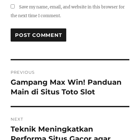
Save my name, email, and website in this browser for
the next time I comment.
Post
PREVIOUS
navigation
Gampang Max Win! Panduan
Previous
post:
Main di Situs Toto Slot
NEXT
Teknik Meningkatkan
Next
post:
Performa Situs Gacor agar