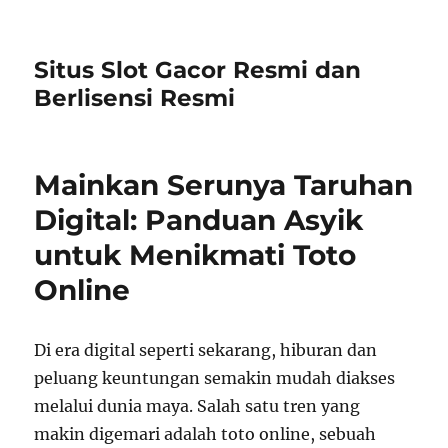
Situs Slot Gacor Resmi dan
Berlisensi Resmi
Mainkan Serunya Taruhan
Digital: Panduan Asyik
untuk Menikmati Toto
Online
Di era digital seperti sekarang, hiburan dan
peluang keuntungan semakin mudah diakses
melalui dunia maya. Salah satu tren yang
makin digemari adalah toto online, sebuah