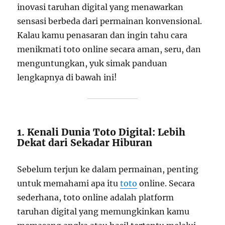
inovasi taruhan digital yang menawarkan
sensasi berbeda dari permainan konvensional.
Kalau kamu penasaran dan ingin tahu cara
menikmati toto online secara aman, seru, dan
menguntungkan, yuk simak panduan
lengkapnya di bawah ini!
1. Kenali Dunia Toto Digital: Lebih
Dekat dari Sekadar Hiburan
Sebelum terjun ke dalam permainan, penting
untuk memahami apa itu
toto
online. Secara
sederhana, toto online adalah platform
taruhan digital yang memungkinkan kamu