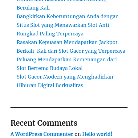
Berulang Kali
Bangkitkan Keberuntungan Anda dengan
Situs Slot yang Menawarkan Slot Anti
Rungkad Paling Terpercaya
Rasakan Kepuasan Mendapatkan Jackpot
Berkali-Kali dari Slot Gacor yang Terpercaya
Peluang Mendapatkan Kemenangan dari
Slot Bertema Budaya Lokal
Slot Gacor Modern yang Menghadirkan
Hiburan Digital Berkualitas
Recent Comments
A WordPress Commenter
on
Hello world!