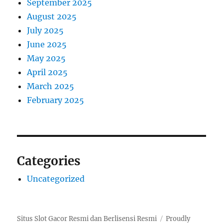
September 2025
August 2025
July 2025
June 2025
May 2025
April 2025
March 2025
February 2025
Categories
Uncategorized
Situs Slot Gacor Resmi dan Berlisensi Resmi
Proudly