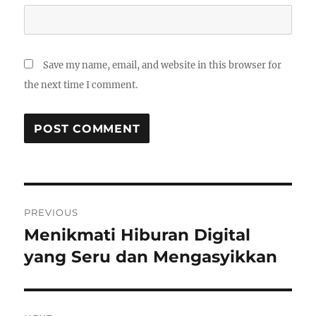
Save my name, email, and website in this browser for
the next time I comment.
Post
PREVIOUS
navigation
Menikmati Hiburan Digital
Previous
post:
yang Seru dan Mengasyikkan