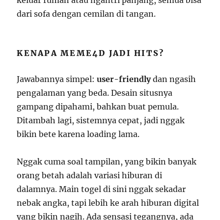
keluar rumah atau ngantri panjang, semua bisa
dari sofa dengan cemilan di tangan.
KENAPA MEME4D JADI HITS?
Jawabannya simpel:
user-friendly
dan ngasih
pengalaman yang beda. Desain situsnya
gampang dipahami, bahkan buat pemula.
Ditambah lagi, sistemnya cepat, jadi nggak
bikin bete karena loading lama.
Nggak cuma soal tampilan, yang bikin banyak
orang betah adalah variasi hiburan di
dalamnya. Main togel di sini nggak sekadar
nebak angka, tapi lebih ke arah hiburan digital
yang bikin nagih. Ada sensasi tegangnya, ada