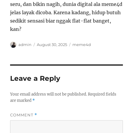
seru, dan bikin nagih, dunia digital ala meme4d
jelas layak dicoba. Karena kadang, hidup butuh
sedikit sensasi biar nggak flat-flat banget,
kan?
Author
Posted
Tags
admin
August 30, 2025
meme4d
on
Leave a Reply
Your email address will not be published.
Required fields
are marked
*
COMMENT
*