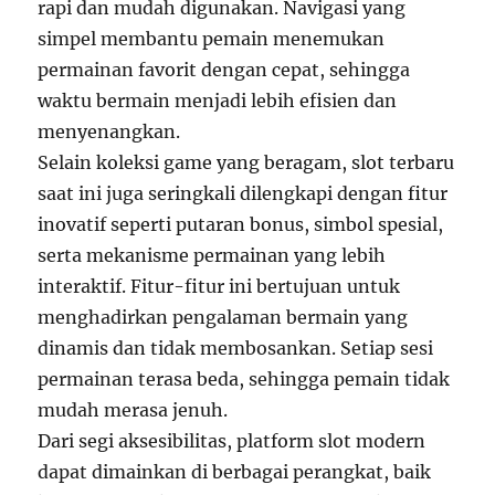
rapi dan mudah digunakan. Navigasi yang
simpel membantu pemain menemukan
permainan favorit dengan cepat, sehingga
waktu bermain menjadi lebih efisien dan
menyenangkan.
Selain koleksi game yang beragam, slot terbaru
saat ini juga seringkali dilengkapi dengan fitur
inovatif seperti putaran bonus, simbol spesial,
serta mekanisme permainan yang lebih
interaktif. Fitur-fitur ini bertujuan untuk
menghadirkan pengalaman bermain yang
dinamis dan tidak membosankan. Setiap sesi
permainan terasa beda, sehingga pemain tidak
mudah merasa jenuh.
Dari segi aksesibilitas, platform slot modern
dapat dimainkan di berbagai perangkat, baik