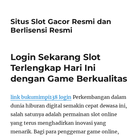
Situs Slot Gacor Resmi dan
Berlisensi Resmi
Login Sekarang Slot
Terlengkap Hari Ini
dengan Game Berkualitas
link bukumimpi138 login
Perkembangan dalam
dunia hiburan digital semakin cepat dewasa ini,
salah satunya adalah permainan slot online
yang terus menghadirkan inovasi yang
menarik. Bagi para penggemar game online,