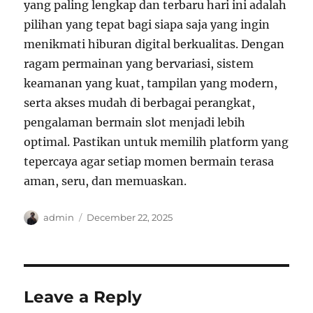
yang paling lengkap dan terbaru hari ini adalah
pilihan yang tepat bagi siapa saja yang ingin
menikmati hiburan digital berkualitas. Dengan
ragam permainan yang bervariasi, sistem
keamanan yang kuat, tampilan yang modern,
serta akses mudah di berbagai perangkat,
pengalaman bermain slot menjadi lebih
optimal. Pastikan untuk memilih platform yang
tepercaya agar setiap momen bermain terasa
aman, seru, dan memuaskan.
Author
Posted
admin
December 22, 2025
on
Leave a Reply