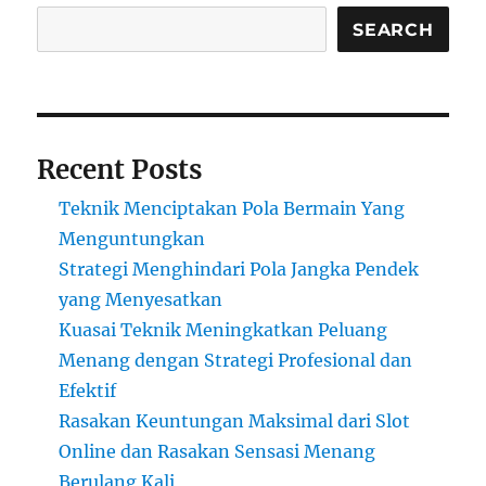
SEARCH
Recent Posts
Teknik Menciptakan Pola Bermain Yang
Menguntungkan
Strategi Menghindari Pola Jangka Pendek
yang Menyesatkan
Kuasai Teknik Meningkatkan Peluang
Menang dengan Strategi Profesional dan
Efektif
Rasakan Keuntungan Maksimal dari Slot
Online dan Rasakan Sensasi Menang
Berulang Kali