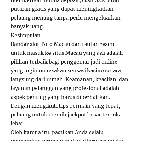
memberikan bonus deposit, cashback, atau
putaran gratis yang dapat meningkatkan
peluang menang tanpa perlu mengeluarkan
banyak uang.
Kesimpulan
Bandar slot Toto Macau dan tautan resmi
untuk masuk ke situs Macau yang asli adalah
pilihan terbaik bagi penggemar judi online
yang ingin merasakan sensasi kasino secara
langsung dari rumah. Keamanan, keaslian, dan
layanan pelanggan yang profesional adalah
aspek penting yang harus diperhatikan.
Dengan mengikuti tips bermain yang tepat,
peluang untuk meraih jackpot besar terbuka
lebar.
Oleh karena itu, pastikan Anda selalu