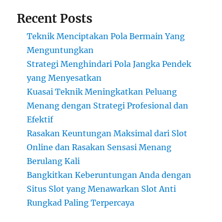
Recent Posts
Teknik Menciptakan Pola Bermain Yang
Menguntungkan
Strategi Menghindari Pola Jangka Pendek
yang Menyesatkan
Kuasai Teknik Meningkatkan Peluang
Menang dengan Strategi Profesional dan
Efektif
Rasakan Keuntungan Maksimal dari Slot
Online dan Rasakan Sensasi Menang
Berulang Kali
Bangkitkan Keberuntungan Anda dengan
Situs Slot yang Menawarkan Slot Anti
Rungkad Paling Terpercaya