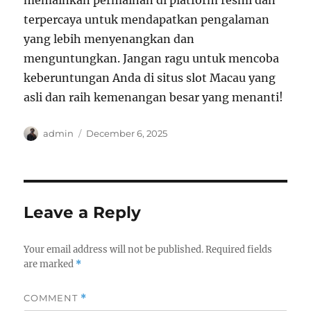
memainkan permainan di platform resmi dan
terpercaya untuk mendapatkan pengalaman
yang lebih menyenangkan dan
menguntungkan. Jangan ragu untuk mencoba
keberuntungan Anda di situs slot Macau yang
asli dan raih kemenangan besar yang menanti!
Author
Posted
admin
December 6, 2025
on
Leave a Reply
Your email address will not be published.
Required fields
are marked
*
COMMENT
*