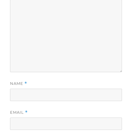
NAME
*
EMAIL
*