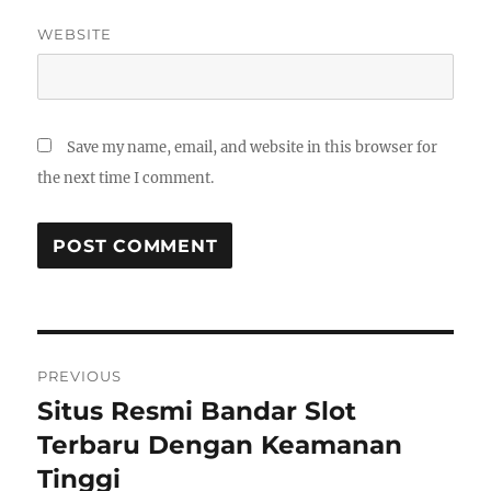
WEBSITE
Save my name, email, and website in this browser for
the next time I comment.
Post
PREVIOUS
navigation
Situs Resmi Bandar Slot
Previous
post:
Terbaru Dengan Keamanan
Tinggi