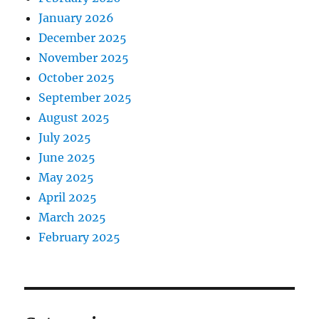
January 2026
December 2025
November 2025
October 2025
September 2025
August 2025
July 2025
June 2025
May 2025
April 2025
March 2025
February 2025