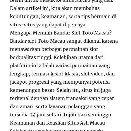
resmi untuk masuk ke situs Macau yang asli.
Dalam artikel ini, kita akan membahas
keuntungan, keamanan, serta tips bermain di
situs-situs yang dapat dipercaya.
Mengapa Memilih Bandar Slot Toto Macau?
Bandar slot Toto Macau sangat dikenal karena
menawarkan berbagai permainan slot
berkualitas tinggi. Kelebihan utama dari
platform ini adalah variasi permainan yang
lengkap, termasuk slot klasik, slot video, dan
jackpot progresif yang mempunyai potensi
kemenangan besar. Selain itu, situs ini juga
terkenal dengan sistem transaksi yang cepat
dan aman, serta layanan pelanggan yang
tersedia 24 jam sehari, tujuh hari seminggu.
Keamanan dan Keaslian Situs Asli Macau