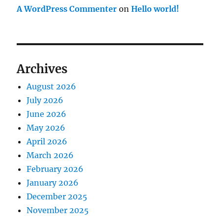
A WordPress Commenter
on
Hello world!
Archives
August 2026
July 2026
June 2026
May 2026
April 2026
March 2026
February 2026
January 2026
December 2025
November 2025