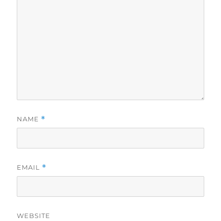
NAME
*
EMAIL
*
WEBSITE