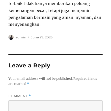
terbaik tidak hanya memberikan peluang
kemenangan besar, tetapi juga menjamin
pengalaman bermain yang aman, nyaman, dan
menyenangkan.
Author
Posted
admin
June 29, 2026
on
Leave a Reply
Your email address will not be published.
Required fields
are marked
*
COMMENT
*