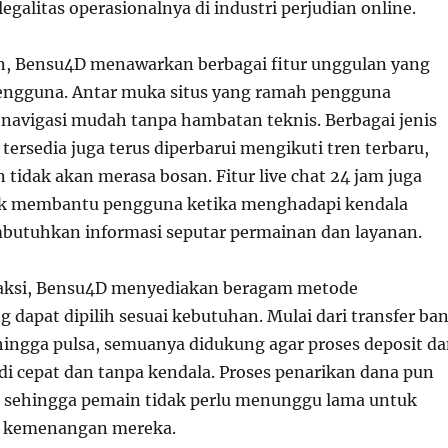
galitas operasionalnya di industri perjudian online.
n, Bensu4D menawarkan berbagai fitur unggulan yang
gguna. Antar muka situs yang ramah pengguna
vigasi mudah tanpa hambatan teknis. Berbagai jenis
ersedia juga terus diperbarui mengikuti tren terbaru,
tidak akan merasa bosan. Fitur live chat 24 jam juga
uk membantu pengguna ketika menghadapi kendala
butuhkan informasi seputar permainan dan layanan.
saksi, Bensu4D menyediakan beragam metode
 dapat dipilih sesuai kebutuhan. Mulai dari transfer ba
 hingga pulsa, semuanya didukung agar proses deposit d
i cepat dan tanpa kendala. Proses penarikan dana pun
, sehingga pemain tidak perlu menunggu lama untuk
l kemenangan mereka.