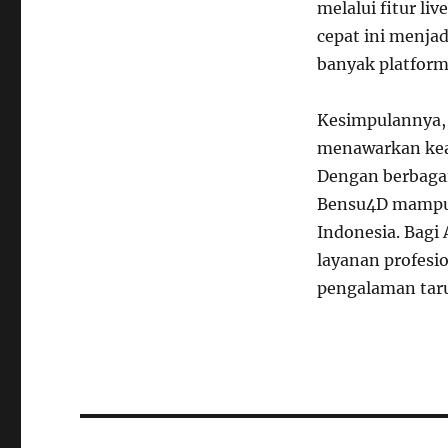
melalui fitur li
cepat ini menja
banyak platform 
Kesimpulannya, 
menawarkan kea
Dengan berbagai
Bensu4D mampu 
Indonesia. Bagi
layanan profesi
pengalaman tar