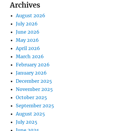
Archives
August 2026
July 2026
June 2026
May 2026
April 2026
March 2026
February 2026
January 2026
December 2025
November 2025
October 2025
September 2025
August 2025
July 2025
June 2025