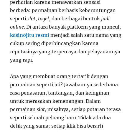
perhatian karena menawarkan sensasi
berbeda: permainan berbasis keberuntungan
seperti
slot
,
togel
, dan berbagai bentuk
judi
online
. Di antara banyak platform yang muncul,
kasinojitu resmi
menjadi salah satu nama yang
cukup sering diperbincangkan karena
reputasinya yang terpercaya dan pelayanannya
yang rapi.
Apa yang membuat orang tertarik dengan
permainan seperti ini? Jawabannya sederhana:
rasa penasaran, tantangan, dan keinginan
untuk merasakan kemenangan. Dalam
permainan
slot
, misalnya, setiap putaran terasa
seperti sebuah peluang baru. Tidak ada dua
detik yang sama; setiap klik bisa berarti