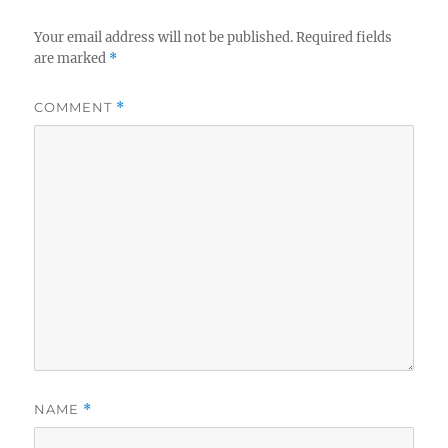
Your email address will not be published.
Required fields
are marked
*
COMMENT
*
NAME
*