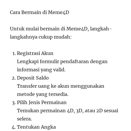
Cara Bermain di Meme4D
Untuk mulai bermain di Meme4D, langkah-
langkahnya cukup mudah:
Registrasi Akun
Lengkapi formulir pendaftaran dengan
informasi yang valid.
Deposit Saldo
Transfer uang ke akun menggunakan
metode yang tersedia.
Pilih Jenis Permainan
Temukan permainan 4D, 3D, atau 2D sesuai
selera.
Tentukan Angka