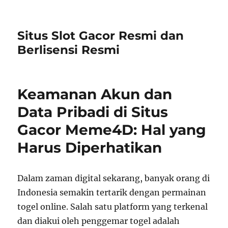
Situs Slot Gacor Resmi dan
Berlisensi Resmi
Keamanan Akun dan
Data Pribadi di Situs
Gacor Meme4D: Hal yang
Harus Diperhatikan
Dalam zaman digital sekarang, banyak orang di
Indonesia semakin tertarik dengan permainan
togel online. Salah satu platform yang terkenal
dan diakui oleh penggemar togel adalah