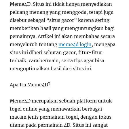
Meme4D. Situs ini tidak hanya menyediakan
peluang menang yang menggoda, tetapi juga
disebut sebagai “situs gacor” karena sering
memberikan hasil yang menguntungkan bagi
pemainnya. Artikel ini akan membahas secara
menyeluruh tentang
meme4d login
, mengapa
situs ini diberi sebutan gacor, fitur-fitur
terbaik, cara bermain, serta tips agar bisa
mengoptimalkan hasil dari situs ini.
Apa Itu Meme4D?
Meme4D merupakan sebuah platform untuk
togel online yang menawarkan berbagai
macam jenis permainan togel, dengan fokus
utama pada permainan 4D. Situs ini sangat