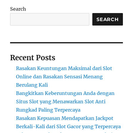
Search
SEARCH
Recent Posts
Rasakan Keuntungan Maksimal dari Slot
Online dan Rasakan Sensasi Menang
Berulang Kali
Bangkitkan Keberuntungan Anda dengan
Situs Slot yang Menawarkan Slot Anti
Rungkad Paling Terpercaya
Rasakan Kepuasan Mendapatkan Jackpot
Berkali-Kali dari Slot Gacor yang Terpercaya