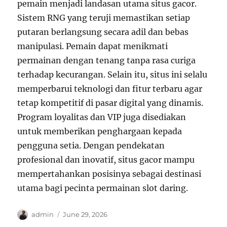
pemain menjadi landasan utama situs gacor.
Sistem RNG yang teruji memastikan setiap
putaran berlangsung secara adil dan bebas
manipulasi. Pemain dapat menikmati
permainan dengan tenang tanpa rasa curiga
terhadap kecurangan. Selain itu, situs ini selalu
memperbarui teknologi dan fitur terbaru agar
tetap kompetitif di pasar digital yang dinamis.
Program loyalitas dan VIP juga disediakan
untuk memberikan penghargaan kepada
pengguna setia. Dengan pendekatan
profesional dan inovatif, situs gacor mampu
mempertahankan posisinya sebagai destinasi
utama bagi pecinta permainan slot daring.
Author
Posted
admin
June 29, 2026
on