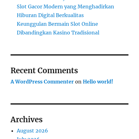
Slot Gacor Modern yang Menghadirkan
Hiburan Digital Berkualitas
Keunggulan Bermain Slot Online
Dibandingkan Kasino Tradisional
Recent Comments
A WordPress Commenter
on
Hello world!
Archives
August 2026