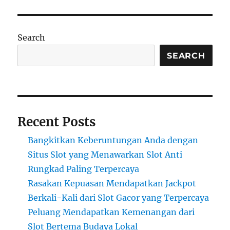
Search
SEARCH
Recent Posts
Bangkitkan Keberuntungan Anda dengan
Situs Slot yang Menawarkan Slot Anti
Rungkad Paling Terpercaya
Rasakan Kepuasan Mendapatkan Jackpot
Berkali-Kali dari Slot Gacor yang Terpercaya
Peluang Mendapatkan Kemenangan dari
Slot Bertema Budaya Lokal