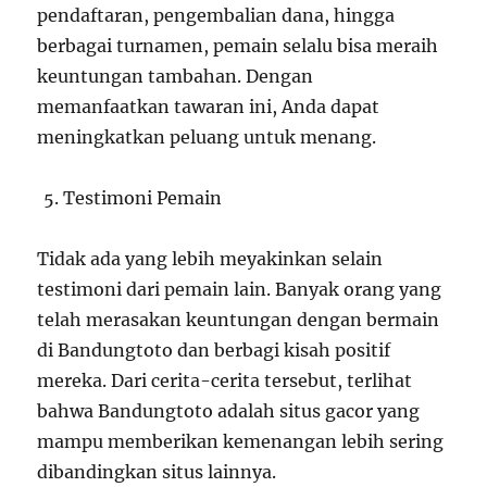
pendaftaran, pengembalian dana, hingga
berbagai turnamen, pemain selalu bisa meraih
keuntungan tambahan. Dengan
memanfaatkan tawaran ini, Anda dapat
meningkatkan peluang untuk menang.
Testimoni Pemain
Tidak ada yang lebih meyakinkan selain
testimoni dari pemain lain. Banyak orang yang
telah merasakan keuntungan dengan bermain
di Bandungtoto dan berbagi kisah positif
mereka. Dari cerita-cerita tersebut, terlihat
bahwa Bandungtoto adalah situs gacor yang
mampu memberikan kemenangan lebih sering
dibandingkan situs lainnya.