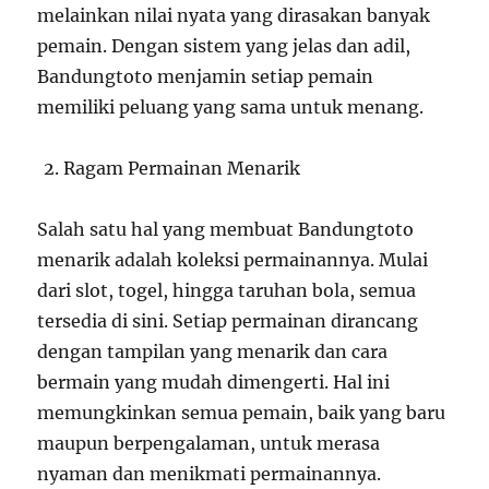
melainkan nilai nyata yang dirasakan banyak
pemain. Dengan sistem yang jelas dan adil,
Bandungtoto menjamin setiap pemain
memiliki peluang yang sama untuk menang.
Ragam Permainan Menarik
Salah satu hal yang membuat Bandungtoto
menarik adalah koleksi permainannya. Mulai
dari slot, togel, hingga taruhan bola, semua
tersedia di sini. Setiap permainan dirancang
dengan tampilan yang menarik dan cara
bermain yang mudah dimengerti. Hal ini
memungkinkan semua pemain, baik yang baru
maupun berpengalaman, untuk merasa
nyaman dan menikmati permainannya.