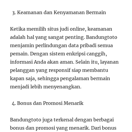
Keamanan dan Kenyamanan Bermain
Ketika memilih situs judi online, keamanan
adalah hal yang sangat penting. Bandungtoto
menjamin perlindungan data pribadi semua
pemain. Dengan sistem enkripsi canggih,
informasi Anda akan aman. Selain itu, layanan
pelanggan yang responsif siap membantu
kapan saja, sehingga pengalaman bermain
menjadi lebih menyenangkan.
Bonus dan Promosi Menarik
Bandungtoto juga terkenal dengan berbagai
bonus dan promosi yang menarik. Dari bonus