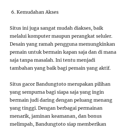
Kemudahan Akses
Situs ini juga sangat mudah diakses, baik
melalui komputer maupun perangkat seluler.
Desain yang ramah pengguna memungkinkan
pemain untuk bermain kapan saja dan di mana
saja tanpa masalah. Ini tentu menjadi
tambahan yang baik bagi pemain yang aktif.
Situs gacor Bandungtoto merupakan pilihan
yang sempurna bagi siapa saja yang ingin
bermain judi daring dengan peluang menang
yang tinggi. Dengan berbagai permainan
menarik, jaminan keamanan, dan bonus
melimpah, Bandungtoto siap memberikan