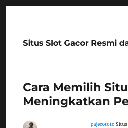
Situs Slot Gacor Resmi d
Cara Memilih Sit
Meningkatkan P
pajerototo
Situs