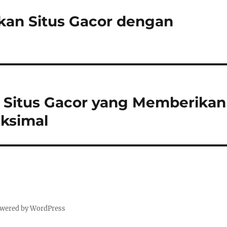
an Situs Gacor dengan
ik Situs Gacor yang Memberikan
ksimal
owered by WordPress