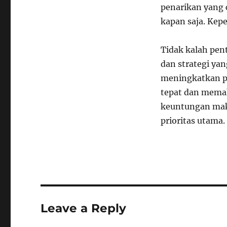
penarikan yang
kapan saja. Kep
Tidak kalah pen
dan strategi ya
meningkatkan p
tepat dan mema
keuntungan mak
prioritas utama.
Leave a Reply