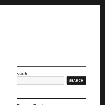
Search
SEARCH