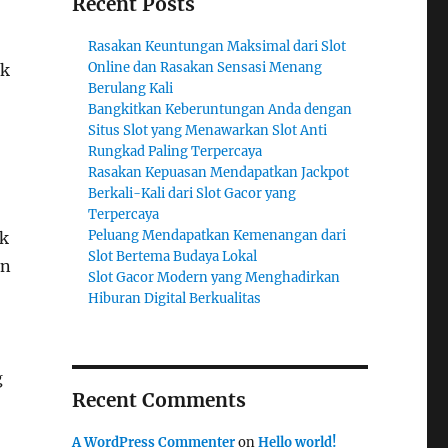
Recent Posts
Rasakan Keuntungan Maksimal dari Slot
Online dan Rasakan Sensasi Menang
ik
Berulang Kali
Bangkitkan Keberuntungan Anda dengan
Situs Slot yang Menawarkan Slot Anti
Rungkad Paling Terpercaya
Rasakan Kepuasan Mendapatkan Jackpot
Berkali-Kali dari Slot Gacor yang
Terpercaya
Peluang Mendapatkan Kemenangan dari
ik
Slot Bertema Budaya Lokal
an
Slot Gacor Modern yang Menghadirkan
Hiburan Digital Berkualitas
g
Recent Comments
A WordPress Commenter
on
Hello world!