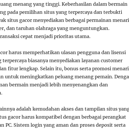
uang menang yang tinggi. Keberhasilan dalam bermain
ng pada pemilihan situs yang terpercaya dan terbukti
ak situs gacor menyediakan berbagai permainan menar
oker, dan taruhan olahraga yang menguntungkan.
ansaksi cepat menjadi prioritas utama.
acor harus memperhatikan ulasan pengguna dan lisensi
ng terpercaya biasanya menyediakan layanan customer
an fitur lengkap. Selain itu, bonus serta promosi menar
kan untuk meningkatkan peluang menang pemain. Deng
aman bermain menjadi lebih menyenangkan dan
.
lainnya adalah kemudahan akses dan tampilan situs yan
Situs gacor harus kompatibel dengan berbagai perangkat
an PC. Sistem login yang aman dan proses deposit serta