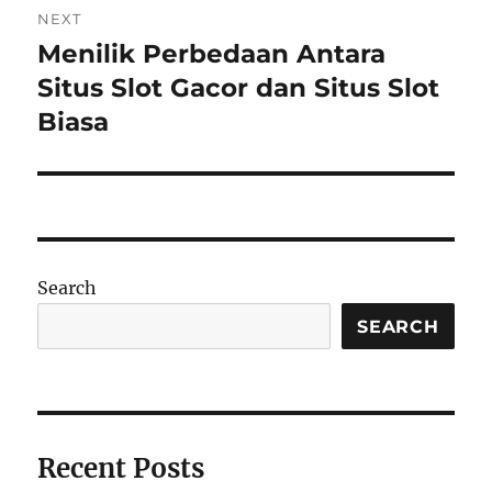
NEXT
Menilik Perbedaan Antara
Next
post:
Situs Slot Gacor dan Situs Slot
Biasa
Search
SEARCH
Recent Posts