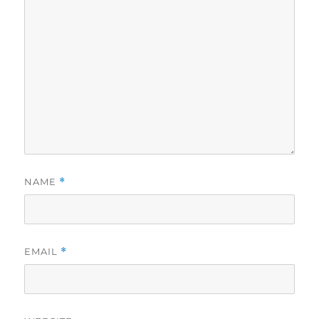
NAME
*
EMAIL
*