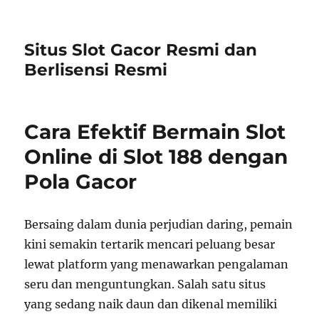
Situs Slot Gacor Resmi dan
Berlisensi Resmi
Cara Efektif Bermain Slot
Online di Slot 188 dengan
Pola Gacor
Bersaing dalam dunia perjudian daring, pemain
kini semakin tertarik mencari peluang besar
lewat platform yang menawarkan pengalaman
seru dan menguntungkan. Salah satu situs
yang sedang naik daun dan dikenal memiliki