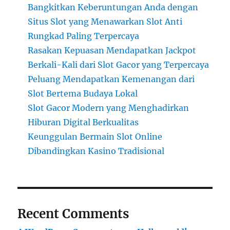
Bangkitkan Keberuntungan Anda dengan
Situs Slot yang Menawarkan Slot Anti
Rungkad Paling Terpercaya
Rasakan Kepuasan Mendapatkan Jackpot
Berkali-Kali dari Slot Gacor yang Terpercaya
Peluang Mendapatkan Kemenangan dari
Slot Bertema Budaya Lokal
Slot Gacor Modern yang Menghadirkan
Hiburan Digital Berkualitas
Keunggulan Bermain Slot Online
Dibandingkan Kasino Tradisional
Recent Comments