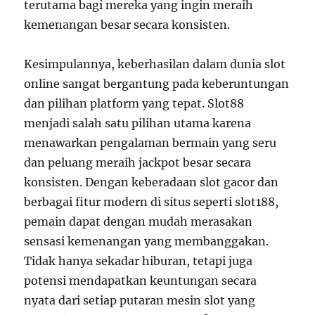
terutama bagi mereka yang ingin meraih
kemenangan besar secara konsisten.
Kesimpulannya, keberhasilan dalam dunia slot
online sangat bergantung pada keberuntungan
dan pilihan platform yang tepat. Slot88
menjadi salah satu pilihan utama karena
menawarkan pengalaman bermain yang seru
dan peluang meraih jackpot besar secara
konsisten. Dengan keberadaan slot gacor dan
berbagai fitur modern di situs seperti slot188,
pemain dapat dengan mudah merasakan
sensasi kemenangan yang membanggakan.
Tidak hanya sekadar hiburan, tetapi juga
potensi mendapatkan keuntungan secara
nyata dari setiap putaran mesin slot yang