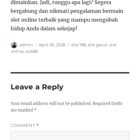
dimainkan. Jadi, tunggu apa lagi? Segera
bergabung dan nikmati pengalaman bermain
slot online terbaik yang mampu mengubah
hidup Anda dalam sekejap!
Author
Posted
Tags
admin
April 26, 2026
slot 188
,
slot gacor
,
slot
on
online
,
slot88
Leave a Reply
Your email address will not be published.
Required fields
are marked
*
COMMENT
*