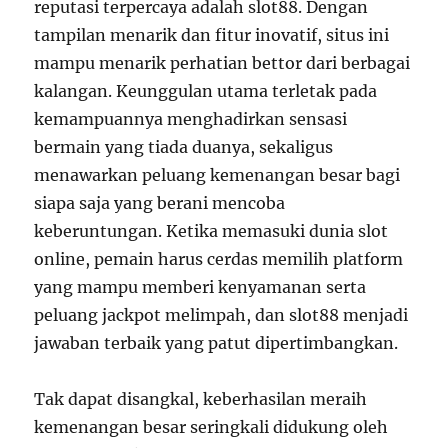
reputasi terpercaya adalah slot88. Dengan
tampilan menarik dan fitur inovatif, situs ini
mampu menarik perhatian bettor dari berbagai
kalangan. Keunggulan utama terletak pada
kemampuannya menghadirkan sensasi
bermain yang tiada duanya, sekaligus
menawarkan peluang kemenangan besar bagi
siapa saja yang berani mencoba
keberuntungan. Ketika memasuki dunia slot
online, pemain harus cerdas memilih platform
yang mampu memberi kenyamanan serta
peluang jackpot melimpah, dan slot88 menjadi
jawaban terbaik yang patut dipertimbangkan.
Tak dapat disangkal, keberhasilan meraih
kemenangan besar seringkali didukung oleh