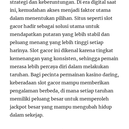
strategi dan keberuntungan. Di era digital saat
ini, kemudahan akses menjadi faktor utama
dalam menentukan pilihan. Situs seperti slot
gacor hadir sebagai solusi utama untuk
mendapatkan putaran yang lebih stabil dan
peluang menang yang lebih tinggi setiap
harinya. Slot gacor ini dikenal karena tingkat
kemenangan yang konsisten, sehingga pemain
merasa lebih percaya diri dalam melakukan
taruhan. Bagi pecinta permainan kasino daring,
keberadaan slot gacor mampu memberikan
pengalaman berbeda, di mana setiap taruhan
memiliki peluang besar untuk memperoleh
jackpot besar yang mampu mengubah hidup
dalam sekejap.