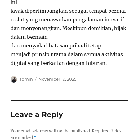
ini
layak dipertimbangkan sebagai tempat bermai
n slot yang menawarkan pengalaman inovatif
dan menyenangkan. Meskipun demikian, bijak
dalam bermain
dan menyadari batasan pribadi tetap
menjadi prinsip utama dalam semua aktivitas
digital yang berkaitan dengan hiburan.
Author
Posted
admin
November 19, 2025
on
Leave a Reply
Your email address will not be published.
Required fields
are marked
*