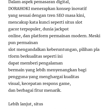
Dalam aspek pemasaran digital,
DORAHOKI menerapkan konsep inovatif
yang sesuai dengan tren SEO masa kini,
mencakup kata kunci seperti situs slot
gacor terpopuler, dunia jackpot
online, dan platform permainan modern. Meski
pun permainan
slot mengandalkan keberuntungan, pilihan pla
tform berkualitas seperti ini
dapat memberi pengalaman
bermain yang lebih menyenangkan bagi
pengguna yang menghargai kualitas
visual, kecepatan respons game,
dan berbagai fitur menarik.
Lebih lanjut, situs