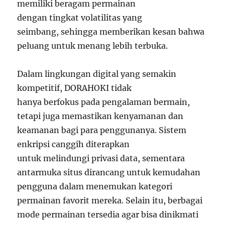
memiliki beragam permainan
dengan tingkat volatilitas yang
seimbang, sehingga memberikan kesan bahwa
peluang untuk menang lebih terbuka.
Dalam lingkungan digital yang semakin
kompetitif, DORAHOKI tidak
hanya berfokus pada pengalaman bermain,
tetapi juga memastikan kenyamanan dan
keamanan bagi para penggunanya. Sistem
enkripsi canggih diterapkan
untuk melindungi privasi data, sementara
antarmuka situs dirancang untuk kemudahan
pengguna dalam menemukan kategori
permainan favorit mereka. Selain itu, berbagai
mode permainan tersedia agar bisa dinikmati