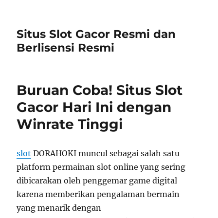
Situs Slot Gacor Resmi dan
Berlisensi Resmi
Buruan Coba! Situs Slot
Gacor Hari Ini dengan
Winrate Tinggi
slot
DORAHOKI muncul sebagai salah satu
platform permainan slot online yang sering
dibicarakan oleh penggemar game digital
karena memberikan pengalaman bermain
yang menarik dengan