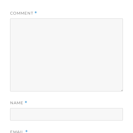
COMMENT
*
NAME
*
EMAIL
*