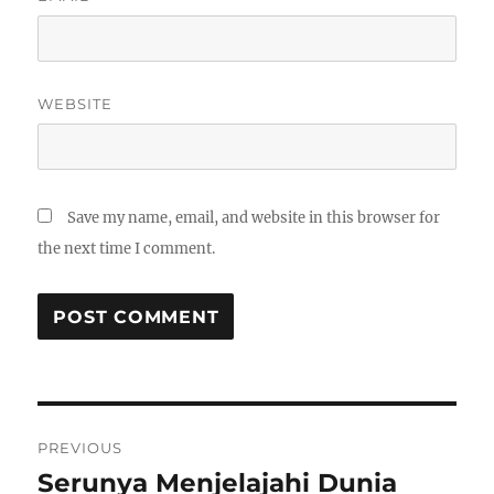
WEBSITE
Save my name, email, and website in this browser for
the next time I comment.
Post
PREVIOUS
navigation
Serunya Menjelajahi Dunia
Previous