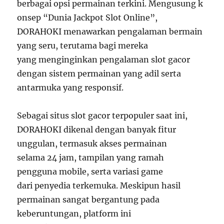
berbagai opsi permainan terkini. Mengusung k
onsep “Dunia Jackpot Slot Online”,
DORAHOKI menawarkan pengalaman bermain
yang seru, terutama bagi mereka
yang menginginkan pengalaman slot gacor
dengan sistem permainan yang adil serta
antarmuka yang responsif.
Sebagai situs slot gacor terpopuler saat ini,
DORAHOKI dikenal dengan banyak fitur
unggulan, termasuk akses permainan
selama 24 jam, tampilan yang ramah
pengguna mobile, serta variasi game
dari penyedia terkemuka. Meskipun hasil
permainan sangat bergantung pada
keberuntungan, platform ini