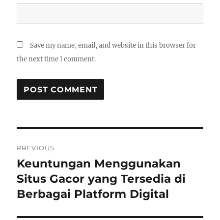
Save my name, email, and website in this browser for
the next time I comment.
Post
PREVIOUS
navigation
Keuntungan Menggunakan
Previous
post:
Situs Gacor yang Tersedia di
Berbagai Platform Digital