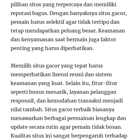
pilihan situs yang terpercaya dan memiliki
reputasi bagus. Dengan banyaknya situs gacor,
pemain harus selektif agar tidak tertipu dan
tetap mendapatkan peluang besar. Keamanan
dan kenyamanan saat bermain juga faktor
penting yang harus diperhatikan.
Memilih situs gacor yang tepat harus
memperhatikan lisensi resmi dan sistem
keamanan yang kuat. Selain itu, fitur-fitur
seperti bonus menarik, layanan pelanggan
responsif, dan kemudahan transaksi menjadi
nilai tambah. Situs gacor terbaik biasanya
menawarkan berbagai permainan lengkap dan
update secara rutin agar pemain tidak bosan.
Kualitas situs ini sangat berpengaruh terhadap