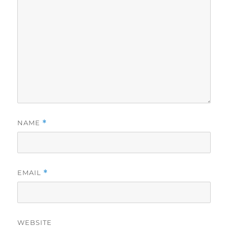
NAME
*
EMAIL
*
WEBSITE