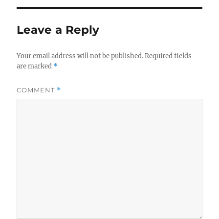
Leave a Reply
Your email address will not be published.
Required fields
are marked
*
COMMENT
*