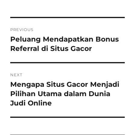
Post
PREVIOUS
navigation
Peluang Mendapatkan Bonus
Previous
post:
Referral di Situs Gacor
NEXT
Mengapa Situs Gacor Menjadi
Next
post:
Pilihan Utama dalam Dunia
Judi Online