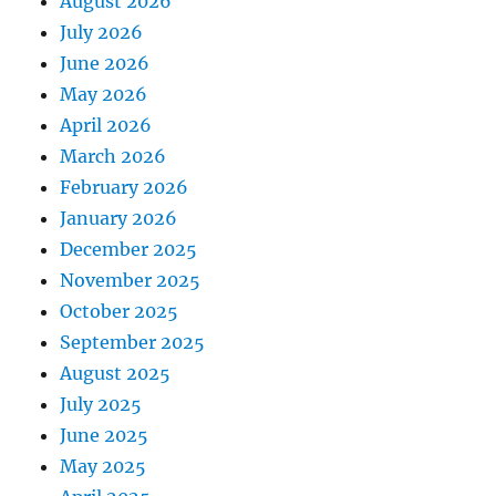
August 2026
July 2026
June 2026
May 2026
April 2026
March 2026
February 2026
January 2026
December 2025
November 2025
October 2025
September 2025
August 2025
July 2025
June 2025
May 2025