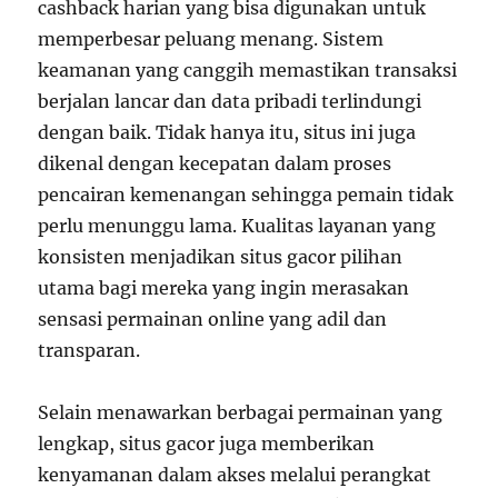
cashback harian yang bisa digunakan untuk
memperbesar peluang menang. Sistem
keamanan yang canggih memastikan transaksi
berjalan lancar dan data pribadi terlindungi
dengan baik. Tidak hanya itu, situs ini juga
dikenal dengan kecepatan dalam proses
pencairan kemenangan sehingga pemain tidak
perlu menunggu lama. Kualitas layanan yang
konsisten menjadikan situs gacor pilihan
utama bagi mereka yang ingin merasakan
sensasi permainan online yang adil dan
transparan.
Selain menawarkan berbagai permainan yang
lengkap, situs gacor juga memberikan
kenyamanan dalam akses melalui perangkat