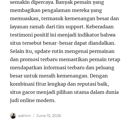
semakin dipercaya. Banyak pemain yang
membagikan pengalaman mereka yang
memuaskan, termasuk kemenangan besar dan
layanan ramah dari tim support. Keberadaan
testimoni positif ini menjadi indikator bahwa
situs tersebut benar-benar dapat diandalkan.
Selain itu, update rutin mengenai permainan
dan promosi terbaru memastikan pemain tetap
mendapatkan informasi terbaru dan peluang
besar untuk meraih kemenangan. Dengan
kombinasi fitur lengkap dan reputasi baik,
situs gacor menjadi pilihan utama dalam dunia
judi online modern.
Author
Posted
admin
June 15, 2026
on