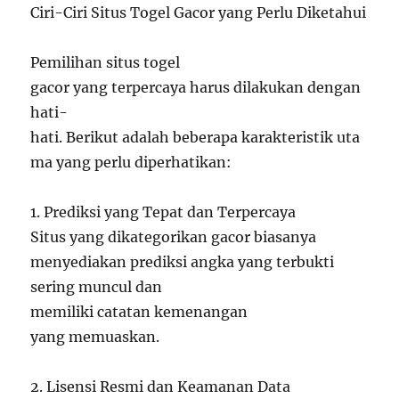
Ciri-Ciri Situs Togel Gacor yang Perlu Diketahui
Pemilihan situs togel
gacor yang terpercaya harus dilakukan dengan
hati-
hati. Berikut adalah beberapa karakteristik uta
ma yang perlu diperhatikan:
1. Prediksi yang Tepat dan Terpercaya
Situs yang dikategorikan gacor biasanya
menyediakan prediksi angka yang terbukti
sering muncul dan
memiliki catatan kemenangan
yang memuaskan.
2. Lisensi Resmi dan Keamanan Data