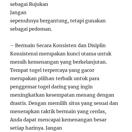
sebagai Rujukan
Jangan
sepenuhnya bergantung, tetapi gunakan
sebagai pedoman.
– Bermain Secara Konsisten dan Disiplin
Konsistensi merupakan kunci utama untuk
meraih kemenangan yang berkelanjutan.
Tempat togel terpercaya yang gacor
merupakan pilihan terbaik untuk para
penggemar togel daring yang ingin
meningkatkan kesempatan menang dengan
drastis. Dengan memilih situs yang sesuai dan
menerapkan taktik bermain yang cerdas,
Anda dapat mencapai kemenangan besar
setiap harinya. Jangan