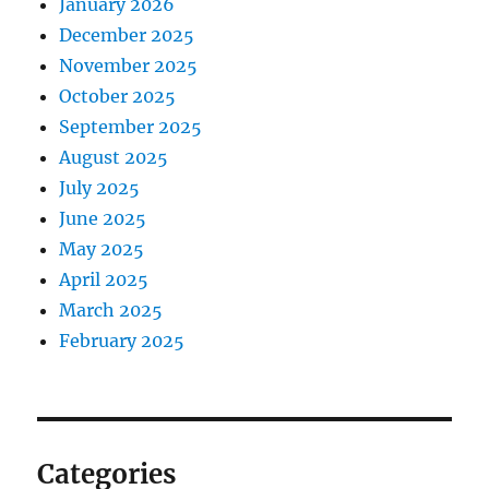
January 2026
December 2025
November 2025
October 2025
September 2025
August 2025
July 2025
June 2025
May 2025
April 2025
March 2025
February 2025
Categories