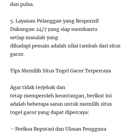
dan pulsa.
5. Layanan Pelanggan yang Responsif
Dukungan 24/7 yang siap membantu
setiap masalah yang
dihadapi pemain adalah nilai tambah dari situs
gacor.
Tips Memilih Situs Togel Gacor Terpercaya
Agar tidak terjebak dan
tetap memperoleh keuntungan, berikut ini
adalah beberapa saran untuk memilih situs
togel gacor yang dapat dipercaya:
– Periksa Reputasi dan Ulasan Pengguna