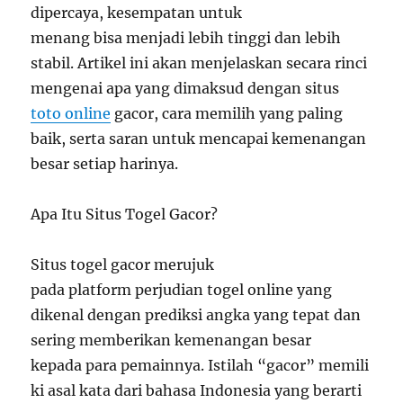
dipercaya, kesempatan untuk
menang bisa menjadi lebih tinggi dan lebih
stabil. Artikel ini akan menjelaskan secara rinci
mengenai apa yang dimaksud dengan situs
toto online
gacor, cara memilih yang paling
baik, serta saran untuk mencapai kemenangan
besar setiap harinya.
Apa Itu Situs Togel Gacor?
Situs togel gacor merujuk
pada platform perjudian togel online yang
dikenal dengan prediksi angka yang tepat dan
sering memberikan kemenangan besar
kepada para pemainnya. Istilah “gacor” memili
ki asal kata dari bahasa Indonesia yang berarti