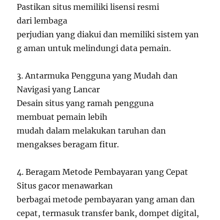
Pastikan situs memiliki lisensi resmi
dari lembaga
perjudian yang diakui dan memiliki sistem yan
g aman untuk melindungi data pemain.
3. Antarmuka Pengguna yang Mudah dan
Navigasi yang Lancar
Desain situs yang ramah pengguna
membuat pemain lebih
mudah dalam melakukan taruhan dan
mengakses beragam fitur.
4. Beragam Metode Pembayaran yang Cepat
Situs gacor menawarkan
berbagai metode pembayaran yang aman dan
cepat, termasuk transfer bank, dompet digital,