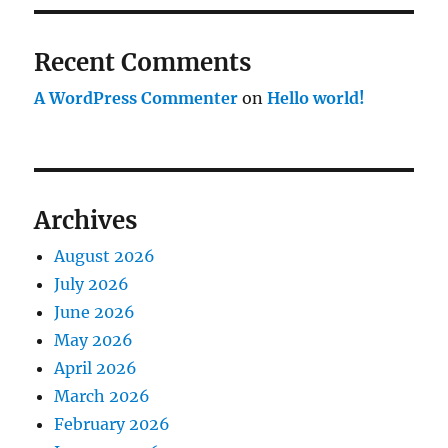
Recent Comments
A WordPress Commenter
on
Hello world!
Archives
August 2026
July 2026
June 2026
May 2026
April 2026
March 2026
February 2026