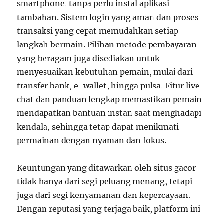
smartphone, tanpa perlu instal aplikasi
tambahan. Sistem login yang aman dan proses
transaksi yang cepat memudahkan setiap
langkah bermain. Pilihan metode pembayaran
yang beragam juga disediakan untuk
menyesuaikan kebutuhan pemain, mulai dari
transfer bank, e-wallet, hingga pulsa. Fitur live
chat dan panduan lengkap memastikan pemain
mendapatkan bantuan instan saat menghadapi
kendala, sehingga tetap dapat menikmati
permainan dengan nyaman dan fokus.
Keuntungan yang ditawarkan oleh situs gacor
tidak hanya dari segi peluang menang, tetapi
juga dari segi kenyamanan dan kepercayaan.
Dengan reputasi yang terjaga baik, platform ini