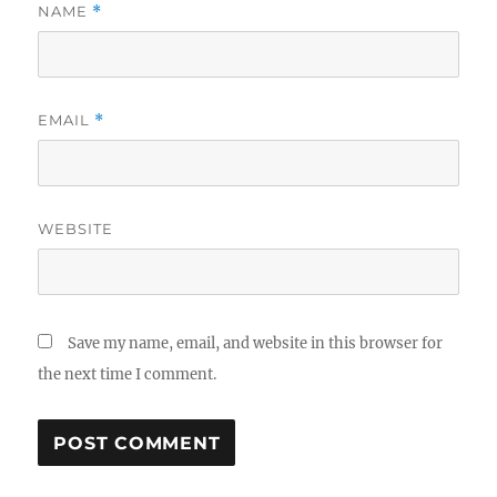
NAME
*
EMAIL
*
WEBSITE
Save my name, email, and website in this browser for
the next time I comment.