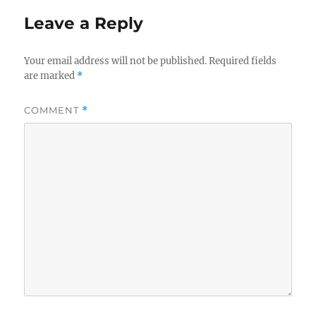
Leave a Reply
Your email address will not be published.
Required fields
are marked
*
COMMENT
*