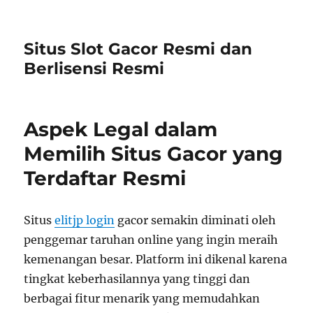
Situs Slot Gacor Resmi dan
Berlisensi Resmi
Aspek Legal dalam
Memilih Situs Gacor yang
Terdaftar Resmi
Situs
elitjp login
gacor semakin diminati oleh
penggemar taruhan online yang ingin meraih
kemenangan besar. Platform ini dikenal karena
tingkat keberhasilannya yang tinggi dan
berbagai fitur menarik yang memudahkan