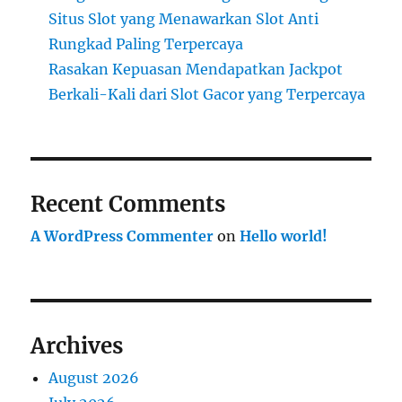
Situs Slot yang Menawarkan Slot Anti
Rungkad Paling Terpercaya
Rasakan Kepuasan Mendapatkan Jackpot
Berkali-Kali dari Slot Gacor yang Terpercaya
Recent Comments
A WordPress Commenter
on
Hello world!
Archives
August 2026