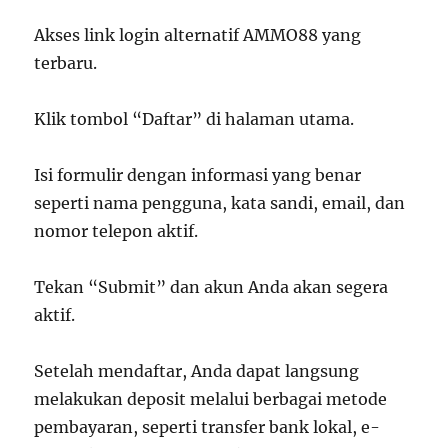
Akses link login alternatif AMMO88 yang
terbaru.
Klik tombol “Daftar” di halaman utama.
Isi formulir dengan informasi yang benar
seperti nama pengguna, kata sandi, email, dan
nomor telepon aktif.
Tekan “Submit” dan akun Anda akan segera
aktif.
Setelah mendaftar, Anda dapat langsung
melakukan deposit melalui berbagai metode
pembayaran, seperti transfer bank lokal, e-