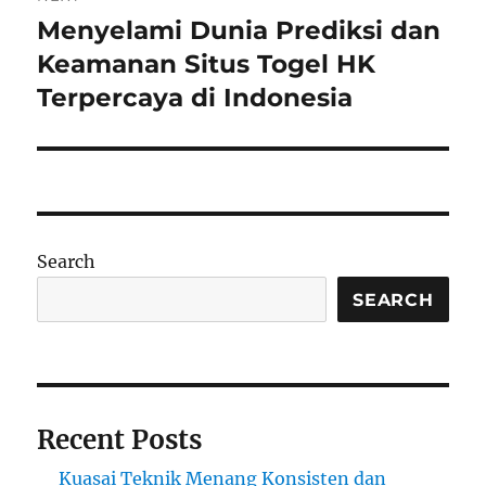
Menyelami Dunia Prediksi dan
Next
post:
Keamanan Situs Togel HK
Terpercaya di Indonesia
Search
SEARCH
Recent Posts
Kuasai Teknik Menang Konsisten dan