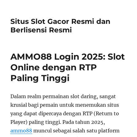
Situs Slot Gacor Resmi dan
Berlisensi Resmi
AMMO88 Login 2025: Slot
Online dengan RTP
Paling Tinggi
Dalam realm permainan slot daring, sangat
krusial bagi pemain untuk menemukan situs
yang dapat dipercaya dengan RTP (Return to
Player) paling tinggi. Pada tahun 2025,
ammo88
muncul sebagai salah satu platform