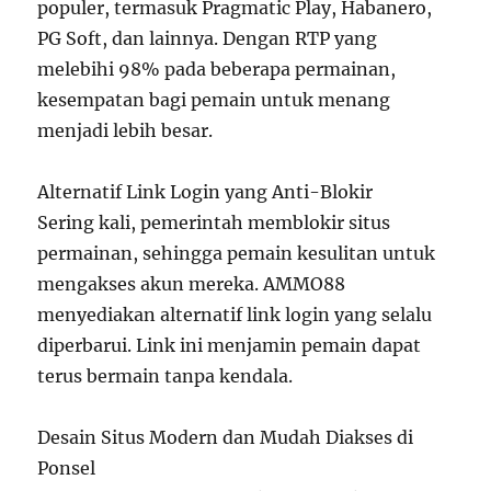
populer, termasuk Pragmatic Play, Habanero,
PG Soft, dan lainnya. Dengan RTP yang
melebihi 98% pada beberapa permainan,
kesempatan bagi pemain untuk menang
menjadi lebih besar.
Alternatif Link Login yang Anti-Blokir
Sering kali, pemerintah memblokir situs
permainan, sehingga pemain kesulitan untuk
mengakses akun mereka. AMMO88
menyediakan alternatif link login yang selalu
diperbarui. Link ini menjamin pemain dapat
terus bermain tanpa kendala.
Desain Situs Modern dan Mudah Diakses di
Ponsel