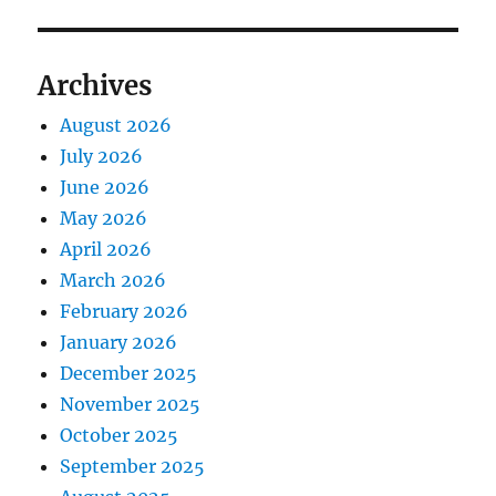
Archives
August 2026
July 2026
June 2026
May 2026
April 2026
March 2026
February 2026
January 2026
December 2025
November 2025
October 2025
September 2025