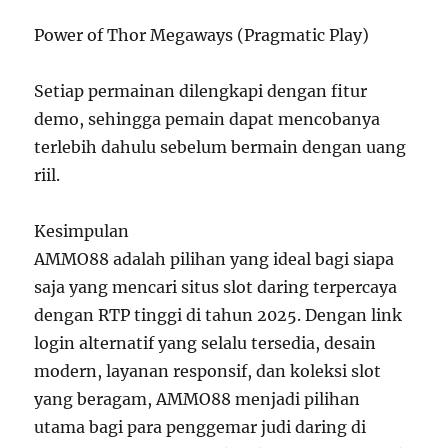
Power of Thor Megaways (Pragmatic Play)
Setiap permainan dilengkapi dengan fitur
demo, sehingga pemain dapat mencobanya
terlebih dahulu sebelum bermain dengan uang
riil.
Kesimpulan
AMMO88 adalah pilihan yang ideal bagi siapa
saja yang mencari situs slot daring terpercaya
dengan RTP tinggi di tahun 2025. Dengan link
login alternatif yang selalu tersedia, desain
modern, layanan responsif, dan koleksi slot
yang beragam, AMMO88 menjadi pilihan
utama bagi para penggemar judi daring di