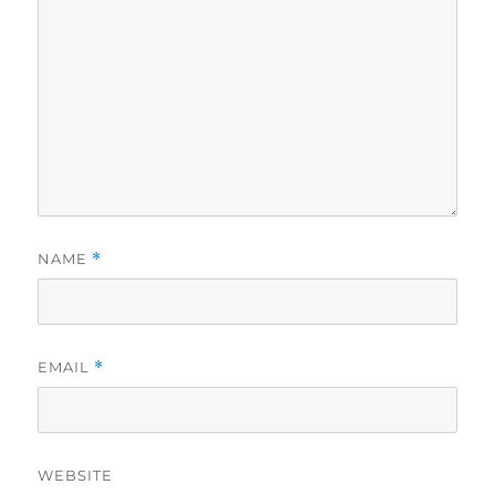
NAME
*
EMAIL
*
WEBSITE