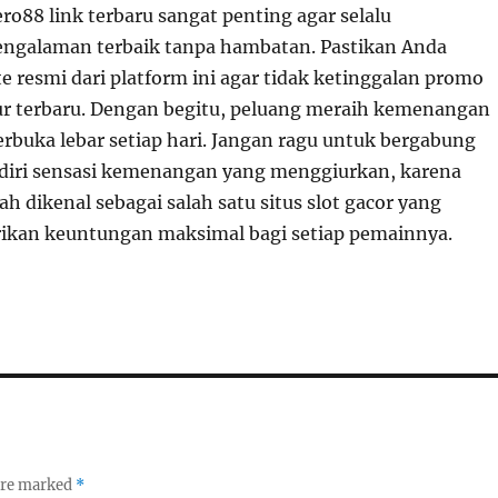
o88 link terbaru sangat penting agar selalu
ngalaman terbaik tanpa hambatan. Pastikan Anda
e resmi dari platform ini agar tidak ketinggalan promo
ur terbaru. Dengan begitu, peluang meraih kemenangan
erbuka lebar setiap hari. Jangan ragu untuk bergabung
diri sensasi kemenangan yang menggiurkan, karena
 dikenal sebagai salah satu situs slot gacor yang
an keuntungan maksimal bagi setiap pemainnya.
 are marked
*