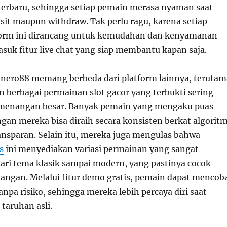
 terbaru, sehingga setiap pemain merasa nyaman saat
it maupun withdraw. Tak perlu ragu, karena setiap
tform ini dirancang untuk kemudahan dan kenyamanan
suk fitur live chat yang siap membantu kapan saja.
nero88 memang berbeda dari platform lainnya, terutam
n berbagai permainan slot gacor yang terbukti sering
enangan besar. Banyak pemain yang mengaku puas
an mereka bisa diraih secara konsisten berkat algorit
ransparan. Selain itu, mereka juga mengulas bahwa
s
ini menyediakan variasi permainan yang sangat
dari tema klasik sampai modern, yang pastinya cocok
angan. Melalui fitur demo gratis, pemain dapat mencob
npa risiko, sehingga mereka lebih percaya diri saat
taruhan asli.